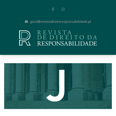
geral@revistadireitoresponsabilidade.pt