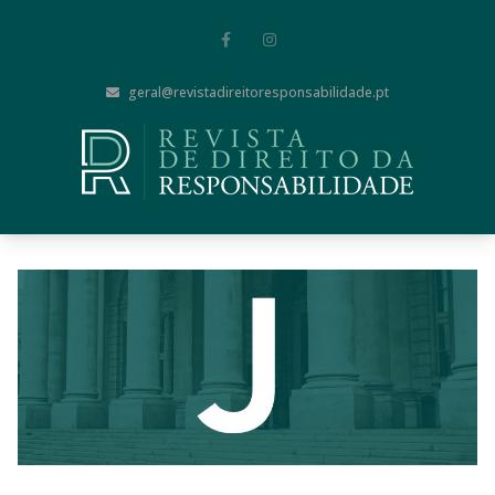
geral@revistadireitoresponsabilidade.pt