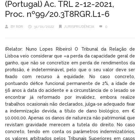
(Portugal) Ac. TRL 2-12-2021,
Proc. nº99/20.3T8RGR.L1-6
BY
RDR
31/01/2022
JURISPRUDÊNCIA
0
(Relator: Nuno Lopes Ribeiro) O Tribunal da Relação de
Lisboa veio considerar que «a perda da capacidade geral de
ganho, que não se concretize em perda de rendimentos da
profissão, é indeterminável, pelo que o seu valor deve ser
fixado com recurso à equidade. No caso concreto,
pontuando défice funcional permanente de 2%, a idade de
56 anos à data do acidente e a circunstância de o lesado se
encontrar já reformado por invalidez, embora realize
trabalhos ocasionais não declarados, julga-se adequado fixar
a indemnização devida, a título de dano biológico, em €
10.000,00. Apenas os danos de natureza não patrimonial que
revistam gravidade merecem a tutela do direito. No caso
concreto, tendo em conta os parâmetros indemnizatórios,
os valores arbitrados pelos Tribunais Superiores em casos