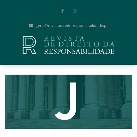
geral@revistadireitoresponsabilidade.pt