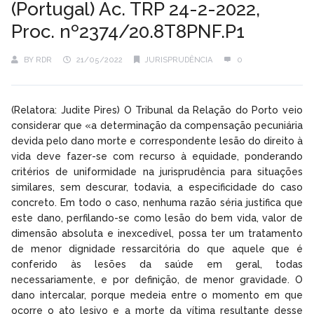
(Portugal) Ac. TRP 24-2-2022,
Proc. nº2374/20.8T8PNF.P1
BY
RDR
21/05/2022
JURISPRUDÊNCIA
0
(Relatora: Judite Pires) O Tribunal da Relação do Porto veio
considerar que «a determinação da compensação pecuniária
devida pelo dano morte e correspondente lesão do direito à
vida deve fazer-se com recurso à equidade, ponderando
critérios de uniformidade na jurisprudência para situações
similares, sem descurar, todavia, a especificidade do caso
concreto. Em todo o caso, nenhuma razão séria justifica que
este dano, perfilando-se como lesão do bem vida, valor de
dimensão absoluta e inexcedível, possa ter um tratamento
de menor dignidade ressarcitória do que aquele que é
conferido às lesões da saúde em geral, todas
necessariamente, e por definição, de menor gravidade. O
dano intercalar, porque medeia entre o momento em que
ocorre o ato lesivo e a morte da vítima resultante desse