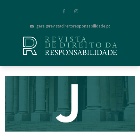
geral@revistadireitoresponsabilidade.pt