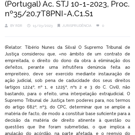
(Portugal) Ac. STJ 10-1-2023, Proc.
nº35/20.7T8PNI-A.C1.S1
BY
RDR
15/03/2023
JURISPRUDÊNCIA
0
(Relator: Tibério Nunes da Silva) O Supremo Tribunal de
Justiça considerou que, «no âmbito de um contrato de
empreitada, o direito do dono da obra à eliminação dos
defeitos, perante uma infrutífera denúncia feita ao
empreiteiro, deve ser exercido mediante instauração de
ação judicial, sob pena de caducidade dos seus direitos
(artigos 1224º, nº 1, e 1225º, nºs 2 e 3 do C. Civil), não
bastando, para o efeito, uma interpelação extrajudicial. O
Supremo Tribunal de Justiça tem poderes para, nos termos
do artigo 682º, nº3, do CPC, determinar que se amplie a
matéria de facto, de modo a constituir base suficiente para a
decisão da matéria de direito atinente à questão ou
questões que lhe foram submetidas, o que implica a
anulação do acórdão, na parte afetada, e o reenvio do