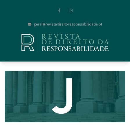
geral@revistadireitoresponsabilidade.pt