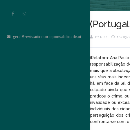
(Portugal
geral@revistadireitoresponsabilidade.pt
BY
RDR
18/03/
(Relatora: Ana Paul
responsabilização d
mais que a absolviç
uns réus mais inoce
há, em face da lei, 
culpado ainda que 
praticou o crime, o
invalidade ou exce
individuais dos cida
perseguição dos cri
confronta-se com o d