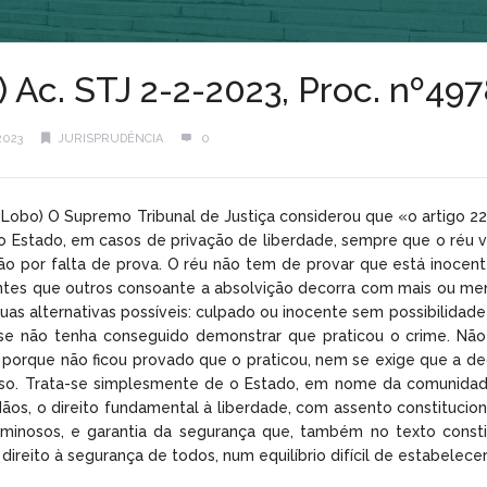
) Ac. STJ 2-2-2023, Proc. nº49
2023
JURISPRUDÊNCIA
0
a Lobo) O Supremo Tribunal de Justiça considerou que «o artigo 
o Estado, em casos de privação de liberdade, sempre que o réu 
ão por falta de prova. O réu não tem de provar que está inocen
ntes que outros consoante a absolvição decorra com mais ou menos
duas alternativas possíveis: culpado ou inocente sem possibilidad
se não tenha conseguido demonstrar que praticou o crime. Nã
u porque não ficou provado que o praticou, nem se exige que a de
sso. Trata-se simplesmente de o Estado, em nome da comunidade
dãos, o direito fundamental à liberdade, com assento constitucion
minosos, e garantia da segurança que, também no texto constituc
ireito à segurança de todos, num equilíbrio difícil de estabelece