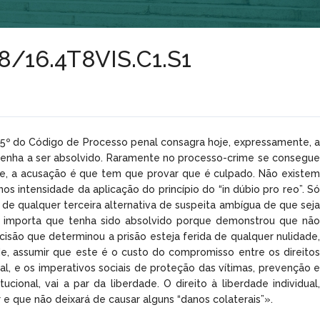
78/16.4T8VIS.C1.S1
225º do Código de Processo penal consagra hoje, expressamente, a
venha a ser absolvido. Raramente no processo-crime se consegue
te, a acusação é que tem que provar que é culpado. Não existem
 intensidade da aplicação do princípio do “in dúbio pro reo”. Só
e de qualquer terceira alternativa de suspeita ambígua de que seja
o importa que tenha sido absolvido porque demonstrou que não
cisão que determinou a prisão esteja ferida de qualquer nulidade,
, assumir que este é o custo do compromisso entre os direitos
al, e os imperativos sociais de proteção das vítimas, prevenção e
ional, vai a par da liberdade. O direito à liberdade individual,
r e que não deixará de causar alguns “danos colaterais”».