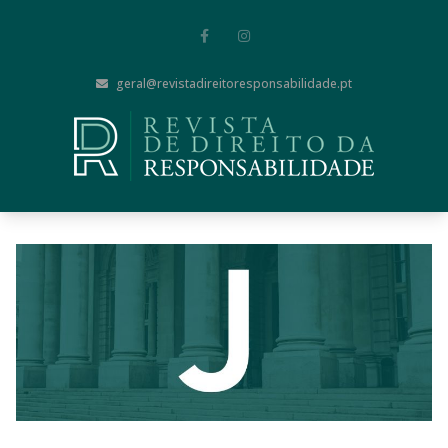
geral@revistadireitoresponsabilidade.pt