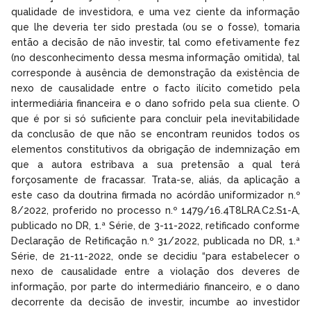
qualidade de investidora, e uma vez ciente da informação
que lhe deveria ter sido prestada (ou se o fosse), tomaria
então a decisão de não investir, tal como efetivamente fez
(no desconhecimento dessa mesma informação omitida), tal
corresponde à ausência de demonstração da existência de
nexo de causalidade entre o facto ilícito cometido pela
intermediária financeira e o dano sofrido pela sua cliente. O
que é por si só suficiente para concluir pela inevitabilidade
da conclusão de que não se encontram reunidos todos os
elementos constitutivos da obrigação de indemnização em
que a autora estribava a sua pretensão a qual terá
forçosamente de fracassar. Trata-se, aliás, da aplicação a
este caso da doutrina firmada no acórdão uniformizador n.º
8/2022, proferido no processo n.º 1479/16.4T8LRA.C2.S1-A,
publicado no DR, 1.ª Série, de 3-11-2022, retificado conforme
Declaração de Retificação n.º 31/2022, publicada no DR, 1.ª
Série, de 21-11-2022, onde se decidiu “para estabelecer o
nexo de causalidade entre a violação dos deveres de
informação, por parte do intermediário financeiro, e o dano
decorrente da decisão de investir, incumbe ao investidor