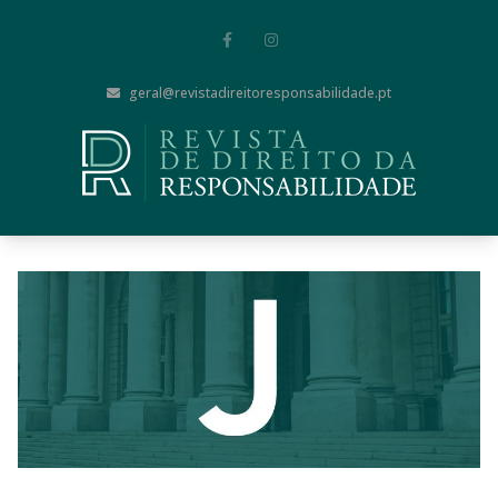
geral@revistadireitoresponsabilidade.pt