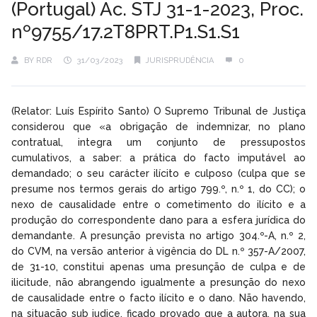
(Portugal) Ac. STJ 31-1-2023, Proc.
nº9755/17.2T8PRT.P1.S1.S1
BY
RDR
31/03/2023
JURISPRUDÊNCIA
0
(Relator: Luís Espírito Santo) O Supremo Tribunal de Justiça
considerou que «a obrigação de indemnizar, no plano
contratual, integra um conjunto de pressupostos
cumulativos, a saber: a prática do facto imputável ao
demandado; o seu carácter ilícito e culposo (culpa que se
presume nos termos gerais do artigo 799.º, n.º 1, do CC); o
nexo de causalidade entre o cometimento do ilícito e a
produção do correspondente dano para a esfera jurídica do
demandante. A presunção prevista no artigo 304.º-A, n.º 2,
do CVM, na versão anterior à vigência do DL n.º 357-A/2007,
de 31-10, constitui apenas uma presunção de culpa e de
ilicitude, não abrangendo igualmente a presunção do nexo
de causalidade entre o facto ilícito e o dano. Não havendo,
na situação sub judice, ficado provado que a autora, na sua