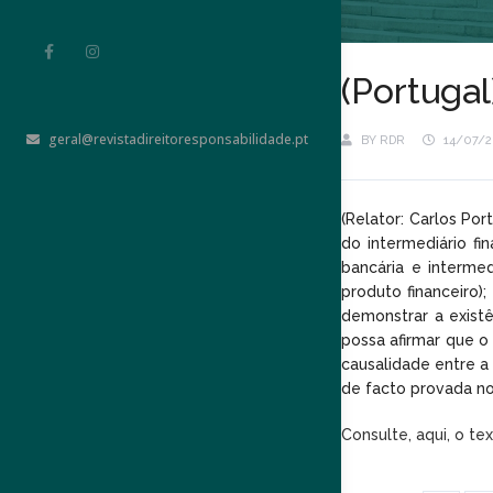
(Portugal
geral@revistadireitoresponsabilidade.pt
BY
RDR
14/07/2
(Relator: Carlos Po
do intermediário fi
bancária e interme
produto financeiro
demonstrar a existê
possa afirmar que o
causalidade entre a
de facto provada no
Consulte, aqui, o te