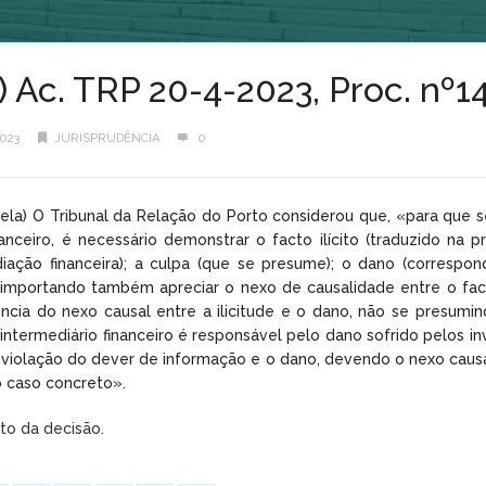
) Ac. TRP 20-4-2023, Proc. nº
023
JURISPRUDÊNCIA
0
rtela) O Tribunal da Relação do Porto considerou que, «para que s
nanceiro, é necessário demonstrar o facto ilícito (traduzido na
diação financeira); a culpa (que se presume); o dano (correspo
); importando também apreciar o nexo de causalidade entre o f
ncia do nexo causal entre a ilicitude e o dano, não se presumi
 intermediário financeiro é responsável pelo dano sofrido pelos 
 violação do dever de informação e o dano, devendo o nexo caus
 caso concreto».
xto da decisão.