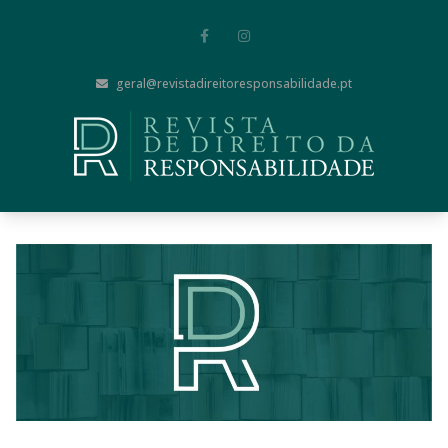
geral@revistadireitoresponsabilidade.pt