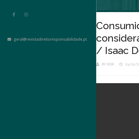
Consumid
consider
geral@revistadireitoresponsabilidade.pt
/ Isaac D
BY
RDR
03/12/