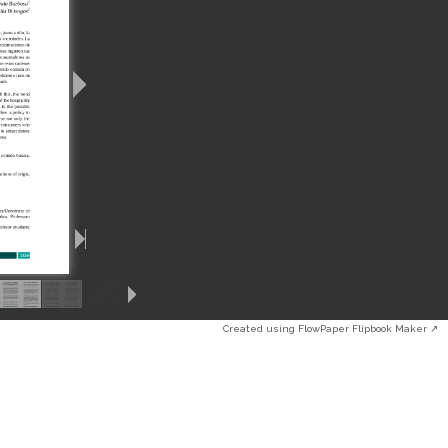
Created using FlowPaper Flipbook Maker ↗