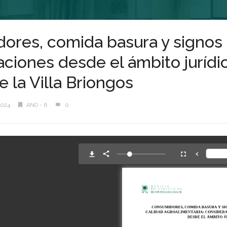
ores, comida basura y signos 
aciones desde el ámbito juríd
e la Villa Briongos
2024
ANO - 6
0