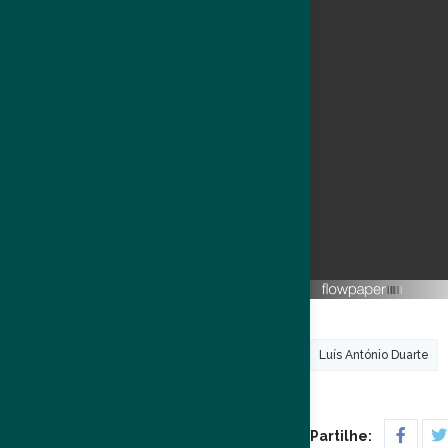
Luís António Duarte
Partilhe: