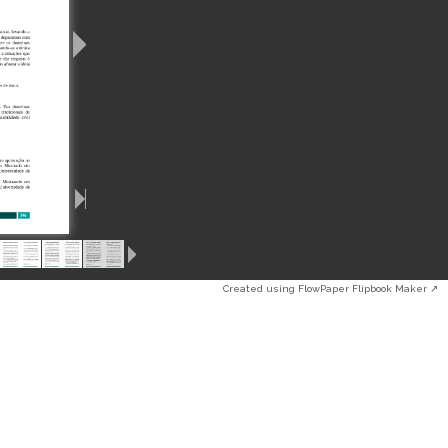
Created using FlowPaper Flipbook Maker ↗