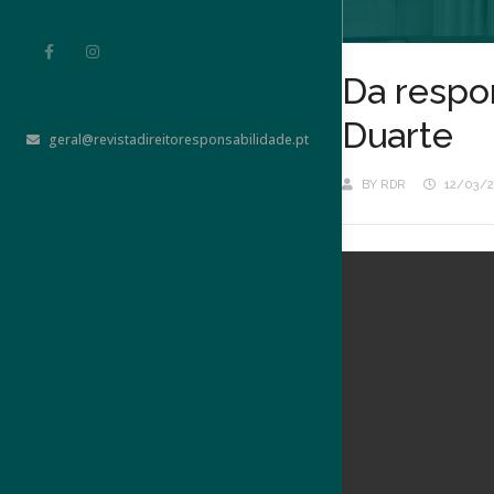
Da respon
Duarte
geral@revistadireitoresponsabilidade.pt
BY
RDR
12/03/