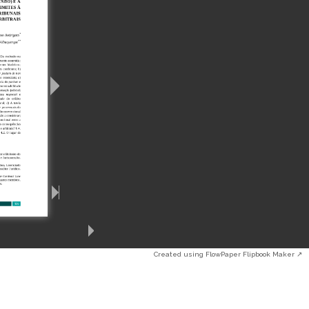
Created using FlowPaper Flipbook Maker ↗