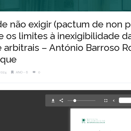
de não exigir (pactum de non 
re os limites à inexigibilidade 
 e arbitrais – António Barroso 
rque
2024
ANO - 6
0