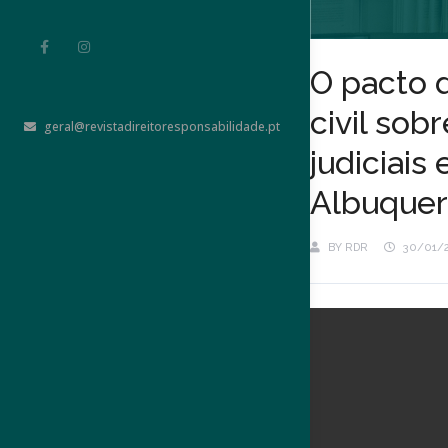
O pacto 
civil sob
geral@revistadireitoresponsabilidade.pt
judiciais
Albuque
BY
RDR
30/01/