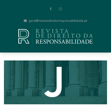
geral@revistadireitoresponsabilidade.pt