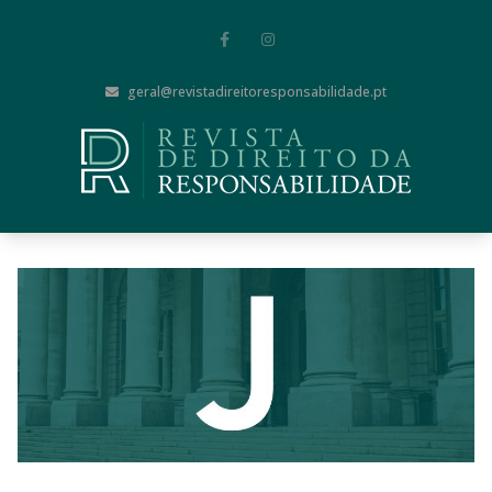
geral@revistadireitoresponsabilidade.pt