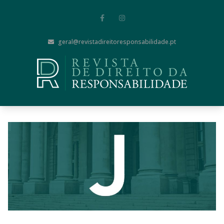
geral@revistadireitoresponsabilidade.pt