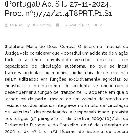
(Portugal) Ac. STJ 27-11-2024,
Proc. nº9774/21.4T8PRT.P1.S1
BY
RDR
28/12/2024
JURISPRUDÊNCIA
0
(Relatora: Maria de Deus Correia) O Supremo Tribunal de
Justiça veio considerar que «constitui um acidente de viação
todo o acidente envolvendo veículos terrestres com
capacidade de circulação autónoma, no que se inclui
tratores agrícolas ou máquinas industriais desde que não
sejam utilizados em funções exclusivamente agrícolas ou
industriais e, no momento do acidente se encontrem a
desempenhar a função de transporte. O acidente em que o
lesado cai da parte traseira de um veículo de recolha de
resíduos sólidos urbanos integra-se no âmbito da “circulação
de veículos”, desencadeando a responsabilidade prevista
nos artigos 3.º parágrafo 1º da Diretiva 2009/103/CE, do
Parlamento Europeu e do Conselho, de 16 de setembro de
2009 e 4º, nº 1 e n.º4 Regime do Sistema do seguro