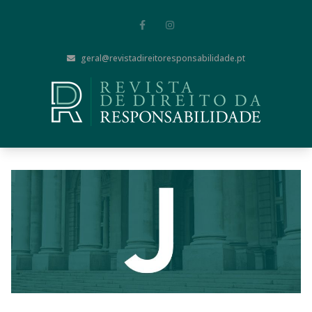
geral@revistadireitoresponsabilidade.pt