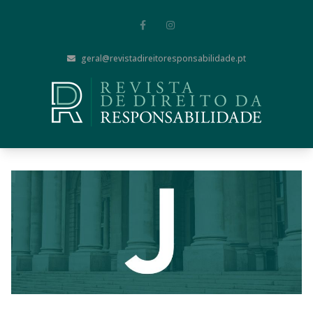
geral@revistadireitoresponsabilidade.pt