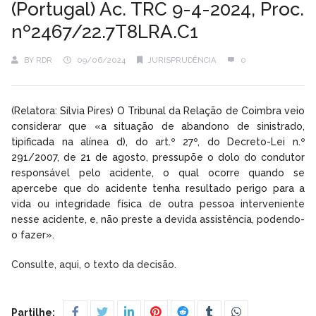
(Portugal) Ac. TRC 9-4-2024, Proc.
nº2467/22.7T8LRA.C1
BY
RDR
09/06/2024
JURISPRUDÊNCIA
0
(Relatora: Sílvia Pires) O Tribunal da Relação de Coimbra veio
considerar que «a situação de abandono de sinistrado,
tipificada na alínea d), do art.º 27º, do Decreto-Lei n.º
291/2007, de 21 de agosto, pressupõe o dolo do condutor
responsável pelo acidente, o qual ocorre quando se
apercebe que do acidente tenha resultado perigo para a
vida ou integridade física de outra pessoa interveniente
nesse acidente, e, não preste a devida assistência, podendo-
o fazer».
Consulte, aqui, o texto da decisão.
Partilhe: