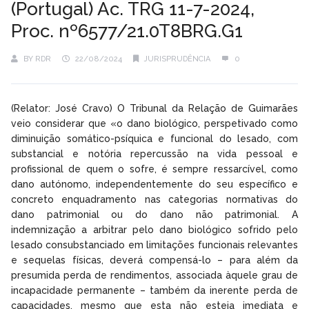
(Portugal) Ac. TRG 11-7-2024,
Proc. nº6577/21.0T8BRG.G1
BY
RDR
22/08/2024
JURISPRUDÊNCIA
0
(Relator: José Cravo) O Tribunal da Relação de Guimarães
veio considerar que «o dano biológico, perspetivado como
diminuição somático-psíquica e funcional do lesado, com
substancial e notória repercussão na vida pessoal e
profissional de quem o sofre, é sempre ressarcível, como
dano autónomo, independentemente do seu específico e
concreto enquadramento nas categorias normativas do
dano patrimonial ou do dano não patrimonial. A
indemnização a arbitrar pelo dano biológico sofrido pelo
lesado consubstanciado em limitações funcionais relevantes
e sequelas físicas, deverá compensá-lo – para além da
presumida perda de rendimentos, associada àquele grau de
incapacidade permanente – também da inerente perda de
capacidades, mesmo que esta não esteja imediata e