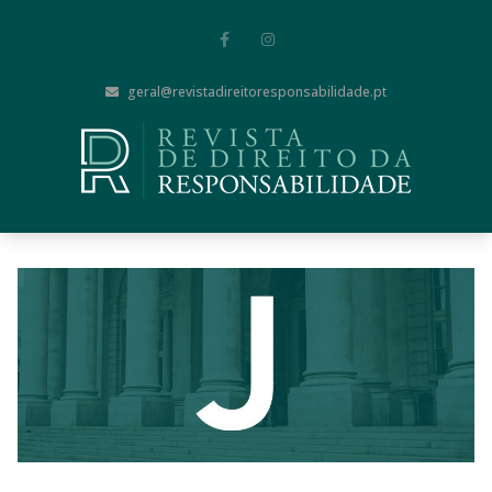
geral@revistadireitoresponsabilidade.pt