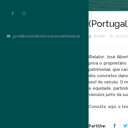
(Portuga
geral@revistadireitoresponsabilidade.pt
BY
RDR
20/07/
(Relator: José Albe
priva o proprietári
patrimonial, que ca
dos concretos dano
uso) do veículo. O 
à equidade, partin
veículos junto da s
Consulte, aqui, o te
Partilhe: