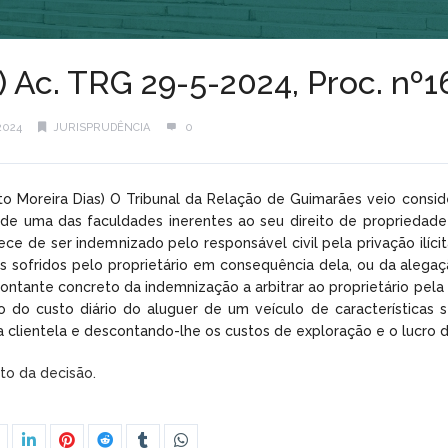
l) Ac. TRG 29-5-2024, Proc. n
2024
JURISPRUDÊNCIA
0
rto Moreira Dias) O Tribunal da Relação de Guimarães veio cons
o de uma das faculdades inerentes ao seu direito de propriedade
rece de ser indemnizado pelo responsável civil pela privação il
s sofridos pelo proprietário em consequência dela, ou da alega
montante concreto da indemnização a arbitrar ao proprietário pel
do do custo diário do aluguer de um veículo de característica
ua clientela e descontando-lhe os custos de exploração e o lucro
xto da decisão.