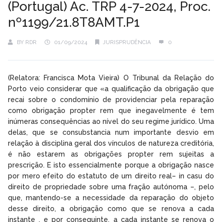
(Portugal) Ac. TRP 4-7-2024, Proc.
nº1199/21.8T8AMT.P1
BY
RDR
01/09/2024
JURISPRUDÊNCIA
0
(Relatora: Francisca Mota Vieira) O Tribunal da Relação do
Porto veio considerar que «a qualificação da obrigação que
recai sobre o condomínio de providenciar pela reparação
como obrigação propter rem que inegavelmente é tem
inúmeras consequências ao nível do seu regime jurídico. Uma
delas, que se consubstancia num importante desvio em
relação à disciplina geral dos vínculos de natureza creditória,
é não estarem as obrigações propter rem sujeitas a
prescrição. E isto essencialmente porque a obrigação nasce
por mero efeito do estatuto de um direito real– in casu do
direito de propriedade sobre uma fração autónoma –, pelo
que, mantendo-se a necessidade da reparação do objeto
desse direito, a obrigação como que se renova a cada
instante , e por conseguinte, a cada instante se renova o