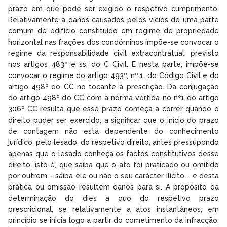
prazo em que pode ser exigido o respetivo cumprimento.
Relativamente a danos causados pelos vícios de uma parte
comum de edifício constituído em regime de propriedade
horizontal nas frações dos condóminos impõe-se convocar o
regime da responsabilidade civil extracontratual, previsto
nos artigos 483º e ss. do C Civil. E nesta parte, impõe-se
convocar o regime do artigo 493º, nº 1, do Código Civil e do
artigo 498º do CC no tocante à prescrição. Da conjugação
do artigo 498º do CC com a norma vertida no nº1 do artigo
306º CC resulta que esse prazo começa a correr quando o
direito puder ser exercido, a significar que o início do prazo
de contagem não está dependente do conhecimento
jurídico, pelo lesado, do respetivo direito, antes pressupondo
apenas que o lesado conheça os factos constitutivos desse
direito, isto é, que saiba que o ato foi praticado ou omitido
por outrem – saiba ele ou não o seu carácter ilícito – e desta
prática ou omissão resultem danos para si. A propósito da
determinação do dies a quo do respetivo prazo
prescricional, se relativamente a atos instantâneos, em
princípio se inicia logo a partir do cometimento da infracção,