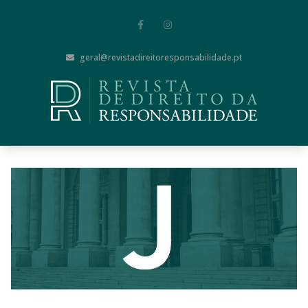
geral@revistadireitoresponsabilidade.pt