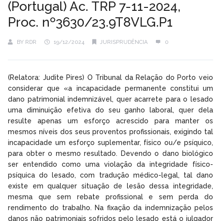
(Portugal) Ac. TRP 7-11-2024,
Proc. nº3630/23.9T8VLG.P1
BY
RDR
19/12/2024
JURISPRUDÊNCIA
0
(Relatora: Judite Pires) O Tribunal da Relação do Porto veio
considerar que «a incapacidade permanente constitui um
dano patrimonial indemnizável, quer acarrete para o lesado
uma diminuição efetiva do seu ganho laboral, quer dela
resulte apenas um esforço acrescido para manter os
mesmos níveis dos seus proventos profissionais, exigindo tal
incapacidade um esforço suplementar, físico ou/e psíquico,
para obter o mesmo resultado. Devendo o dano biológico
ser entendido como uma violação da integridade físico-
psíquica do lesado, com tradução médico-legal, tal dano
existe em qualquer situação de lesão dessa integridade,
mesma que sem rebate profissional e sem perda do
rendimento do trabalho. Na fixação da indemnização pelos
danos não patrimoniais sofridos pelo lesado está o julgador