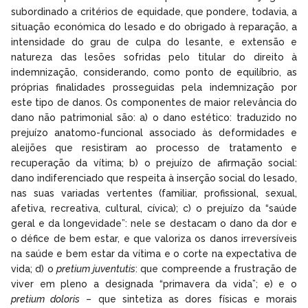
subordinado a critérios de equidade, que pondere, todavia, a
situação económica do lesado e do obrigado à reparação, a
intensidade do grau de culpa do lesante, e extensão e
natureza das lesões sofridas pelo titular do direito à
indemnização, considerando, como ponto de equilíbrio, as
próprias finalidades prosseguidas pela indemnização por
este tipo de danos. Os componentes de maior relevância do
dano não patrimonial são: a) o dano estético: traduzido no
prejuízo anatomo-funcional associado às deformidades e
aleijões que resistiram ao processo de tratamento e
recuperação da vítima; b) o prejuízo de afirmação social:
dano indiferenciado que respeita à inserção social do lesado,
nas suas variadas vertentes (familiar, profissional, sexual,
afetiva, recreativa, cultural, cívica); c) o prejuízo da “saúde
geral e da longevidade”: nele se destacam o dano da dor e
o défice de bem estar, e que valoriza os danos irreversíveis
na saúde e bem estar da vítima e o corte na expectativa de
vida; d) o
pretium juventutis
: que compreende a frustração de
viver em pleno a designada “primavera da vida”; e) e o
pretium doloris
– que sintetiza as dores físicas e morais