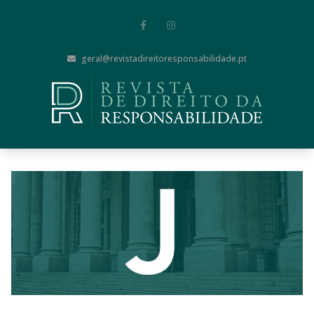
geral@revistadireitoresponsabilidade.pt