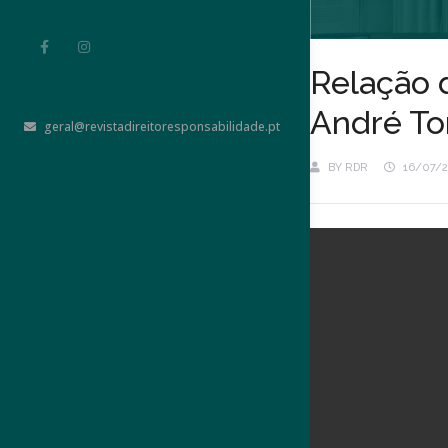
Relação 
André To
geral@revistadireitoresponsabilidade.pt
BY
RDR
16/07/