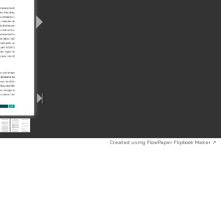
Created using FlowPaper Flipbook Maker ↗