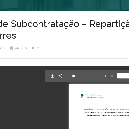
de Subcontratação – Repartiç
rres
2024
ANO - 6
0