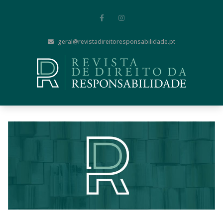
geral@revistadireitoresponsabilidade.pt