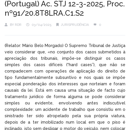
(Portugal) Ac. STJ 12-3-2025, Proc.
nº91/20.8T8LRA.C1.S2
BY
RDR
03/04/2025
JURISPRUDÊNCIA
0
(Relator: Mário Belo Morgado) O Supremo Tribunal de Justiça
veio considerar que, «no conjunto dos casos submetidos à
apreciação dos tribunais, impõe-se distinguir os casos
simples dos casos difíceis (“hard cases”), que não se
compadecem com operações de aplicação do direito de
tipo fundamentalmente subsuntivo e nos quais se impõe
especial ponderação dos interesses que norteiam e foram
causais da lei. Está em causa uma situação de facto cujo
tratamento jurídico de forma alguma se pode considerar
simples ou evidente, envolvendo antes indiscutível
complexidade: um acidente de trabalho que consistiu em o
sinistrado ter sido atropelado pela sua própria viatura,
depois de a ter imobilizado num local em que o piso é
inclinado, isto sem desligar o motor do veículo, nem colocar