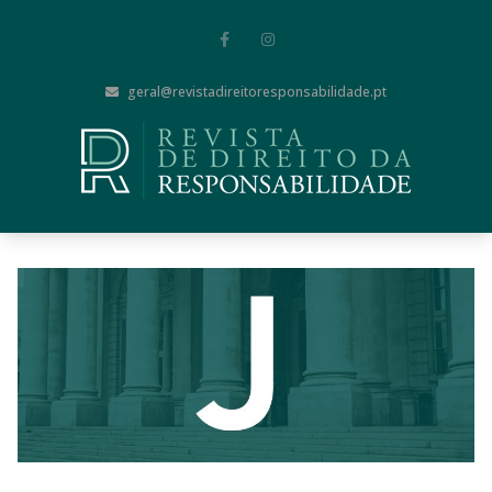
geral@revistadireitoresponsabilidade.pt