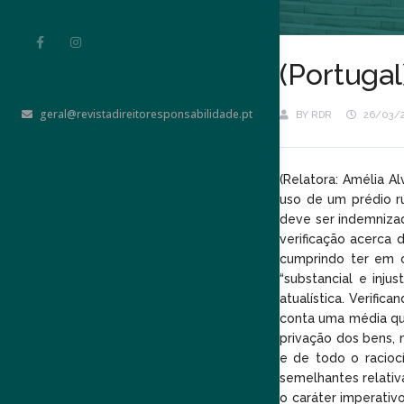
(Portugal
geral@revistadireitoresponsabilidade.pt
BY
RDR
26/03/
(Relatora: Amélia A
uso de um prédio rú
deve ser indemniza
verificação acerca 
cumprindo ter em c
“substancial e inju
atualística. Verifi
conta uma média que
privação dos bens, 
e de todo o racioc
semelhantes relativ
o caráter imperativ