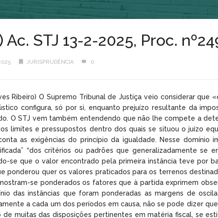
) Ac. STJ 13-2-2025, Proc. nº
2025
JURISPRUDÊNCIA
0
lves Ribeiro) O Supremo Tribunal de Justiça veio considerar que «
stico configura, só por si, enquanto prejuízo resultante da imp
do. O STJ vem também entendendo que não lhe compete a determ
dos limites e pressupostos dentro dos quais se situou o juízo equ
onta as exigências do princípio da igualdade. Nesse domínio i
stificada” “dos critérios ou padrões que generalizadamente se 
cando-se que o valor encontrado pela primeira instância teve por 
 ponderou quer os valores praticados para os terrenos destinad
mostram-se ponderados os fatores que à partida exprimem observ
ínio das instâncias que foram ponderadas as margens de oscil
amente a cada um dos períodos em causa, não se pode dizer que t
o de muitas das disposições pertinentes em matéria fiscal, se 