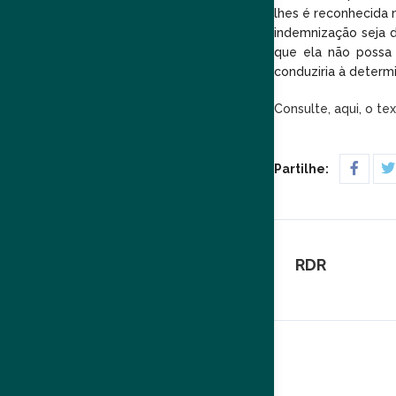
lhes é reconhecida 
indemnização seja d
que ela não possa 
conduziria à determ
Consulte, aqui, o te
Partilhe:
RDR