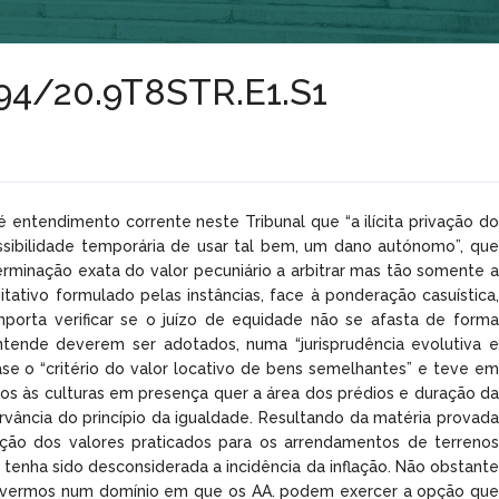
2494/20.9T8STR.E1.S1
é entendimento corrente neste Tribunal que “a ilícita privação do
ossibilidade temporária de usar tal bem, um dano autónomo”, que
inação exata do valor pecuniário a arbitrar mas tão somente a
itativo formulado pelas instâncias, face à ponderação casuística,
mporta verificar se o juízo de equidade não se afasta de forma
entende deverem ser adotados, numa “jurisprudência evolutiva e
base o “critério do valor locativo de bens semelhantes” e teve em
os às culturas em presença quer a área dos prédios e duração da
ância do princípio da igualdade. Resultando da matéria provada
ação dos valores praticados para os arrendamentos de terrenos
enha sido desconsiderada a incidência da inflação. Não obstante
estivermos num domínio em que os AA. podem exercer a opção que