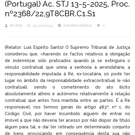
(Portugal) Ac. STJ 13-5-2025, Proc.
nº2368/22,9T8CBR.C1.S1
BY
RDR
23/06/2025
JURISPRUDÊNCIA
0
(Relator: Luís Espírito Santo) O Supremo Tribunal de Justiça
considerou que, «havendo os factos relativos à obrigação
de indemnizar sido praticados quando já se extinguira o
vínculo contratual que uniria a senhoria à arrendatária, a
responsabilidade imputada à Ré, ex-locatária, só pode ter
lugar no âmbito da responsabilidade extracontratual (e não
contratual), sendo o cometimento do ato ilícito
absolutamente alheio e autónomo relativamente à relação
contratual que antes fora mantida entre as partes. É a Ré
responsável, nos termos gerais do artigo 483º, nº 1, do
Código Civil, por haver incumbido alguém de entrar no
imóvel a que não deveria ter acesso por não dispor de título
algum para tal, e daí ter retirado um determinado conjunto
de bens, provocando em consequência desta sua não