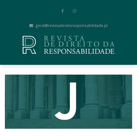
geral@revistadireitoresponsabilidade.pt