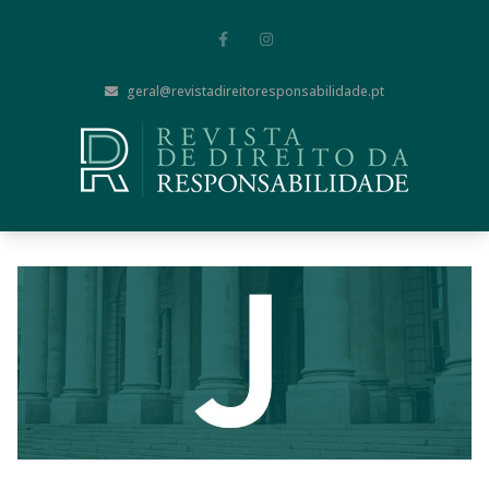
geral@revistadireitoresponsabilidade.pt