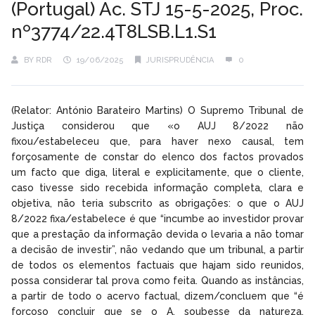
(Portugal) Ac. STJ 15-5-2025, Proc.
nº3774/22.4T8LSB.L1.S1
BY
RDR
19/06/2025
JURISPRUDÊNCIA
0
(Relator: António Barateiro Martins) O Supremo Tribunal de
Justiça considerou que «o AUJ 8/2022 não
fixou/estabeleceu que, para haver nexo causal, tem
forçosamente de constar do elenco dos factos provados
um facto que diga, literal e explicitamente, que o cliente,
caso tivesse sido recebida informação completa, clara e
objetiva, não teria subscrito as obrigações: o que o AUJ
8/2022 fixa/estabelece é que “incumbe ao investidor provar
que a prestação da informação devida o levaria a não tomar
a decisão de investir”, não vedando que um tribunal, a partir
de todos os elementos factuais que hajam sido reunidos,
possa considerar tal prova como feita. Quando as instâncias,
a partir de todo o acervo factual, dizem/concluem que “é
forçoso concluir que se o A. soubesse da natureza,