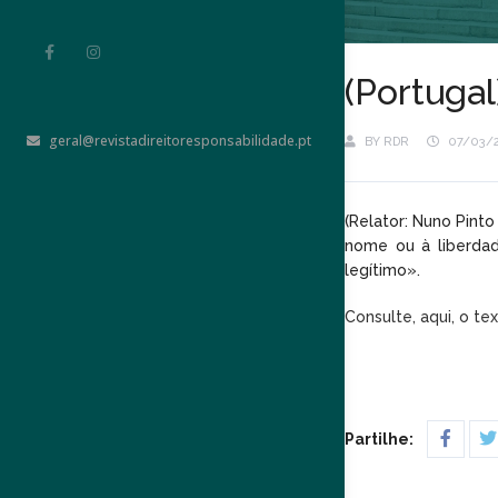
(Portugal
geral@revistadireitoresponsabilidade.pt
BY
RDR
07/03/
(Relator: Nuno Pinto
nome ou à liberdad
legítimo».
Consulte, aqui, o te
Partilhe: