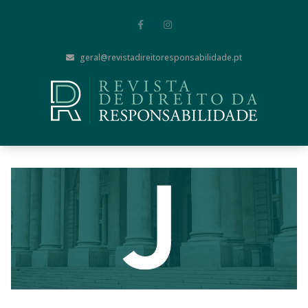
geral@revistadireitoresponsabilidade.pt