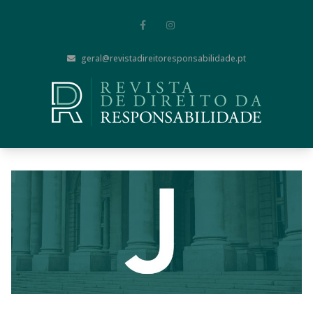
geral@revistadireitoresponsabilidade.pt