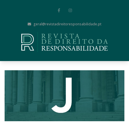
geral@revistadireitoresponsabilidade.pt