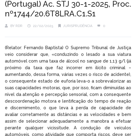
(Portugal) Ac. STJ 30-1-2025, Proc.
nº1744/20.6T8LRA.C1.S1
BY
RDR
22/02/2025
JURISPRUDÊNCIA
0
(Relator: Fernando Baptista) O Supremo Tribunal de Justiça
veio considerar que, «conduzindo o lesado a sua viatura
automóvel com uma taxa de álcool no sangue de 1,13 g/l (já
próximo da taxa que faz incorrer em ilícito criminal –
aumentando, dessa forma, várias vezes o risco de acidente),
o consequente estado de euforia leva-o a sobrevalorizar as
suas capacidades motoras, que, por isso, ficam diminuídas ao
nível da atenção e percepção sensorial, com a consequente
descoordenação motora e lentificação do tempo de reação
e discernimento, o que leva à perda de capacidade de
avaliar corretamente as distâncias e as velocidades e bem
assim de selecionar adequadamente a manobra a efetuar
perante qualquer vicissitude. A condução de veículos
automóveis, como atividade que comporta riscos, deve ser