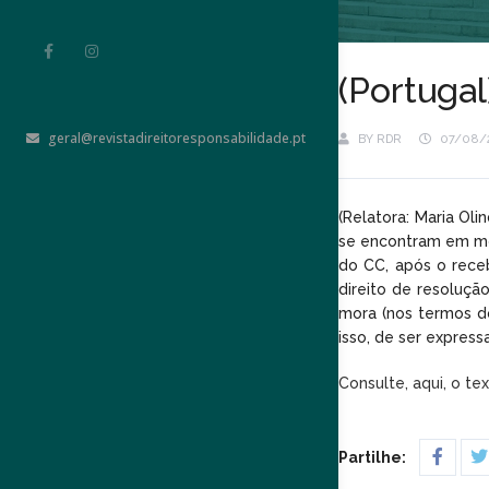
(Portugal
geral@revistadireitoresponsabilidade.pt
BY
RDR
07/08/
(Relatora: Maria Ol
se encontram em mor
do CC, após o recebi
direito de resoluçã
mora (nos termos do
isso, de ser expres
Consulte, aqui, o te
Partilhe: