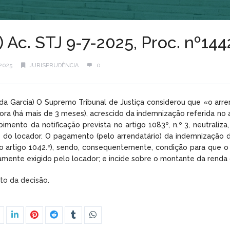
) Ac. STJ 9-7-2025, Proc. nº14
2025
JURISPRUDÊNCIA
0
inda Garcia) O Supremo Tribunal de Justiça considerou que «o ar
a (há mais de 3 meses), acrescido da indemnização referida no ar
mento da notificação prevista no artigo 1083º, n.º 3, neutraliza,
o do locador. O pagamento (pelo arrendatário) da indemnização d
 artigo 1042.º), sendo, consequentemente, condição para que o d
samente exigido pelo locador; e incide sobre o montante da rend
xto da decisão.