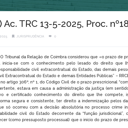
l) Ac. TRC 13-5-2025, Proc. nº
2025
JURISPRUDÊNCIA
0
o) O Tribunal da Relação de Coimbra considerou que «o prazo de p
al inicia-se com o conhecimento pelo lesado do direito que lhe
sponsabilidade civil extracontratual do Estado, das demais pesso
vil Extracontratual do Estado e demais Entidades Públicas” – RRCE
 no artigo 306º, nº 1, do Código Civil de o prazo prescricional “c
ertente, estava em causa a administração da justiça (em senti
ivo e certificado conhecimento do direito que lhe compete,
rma segura e consistente, ter direito a indemnização pelos dan
que só ocorreu com a decisão absolutória no processo crime 
bilidade civil do Estado decorrente da “função jurisdicional”, 
cer (como pressuposto processual) que o início do prazo de prescr