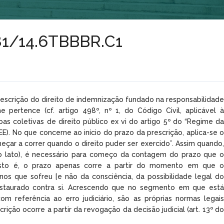
181/14.6TBBBR.C1
rescrição do direito de indemnização fundado na responsabilidade
 pertence (cf. artigo 498º, nº 1, do Código Civil, aplicável à
as coletivas de direito público ex vi do artigo 5º do “Regime da
E). No que concerne ao início do prazo da prescrição, aplica-se o
omeçar a correr quando o direito puder ser exercido”. Assim quando,
do lato), é necessário para começo da contagem do prazo que o
 isto é, o prazo apenas corre a partir do momento em que o
os que sofreu [e não da consciência, da possibilidade legal do
instaurado contra si. Acrescendo que no segmento em que está
com referência ao erro judiciário, são as próprias normas legais
ição ocorre a partir da revogação da decisão judicial (art. 13º do