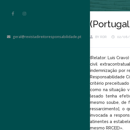
(Portuga
geral@revistadireitoresponsabilidade.pt
BY
RDR
02/08/
(Relator: Luís Crav
civil extracontratu
indemnização por re
Responsabilidade Ci
critério preceituado
como na situação v
lesado tenha efet
mesmo soube, de fo
ressarcimento], o 
invocada a responsa
atinentes a estabele
mesmo RRCEE)».