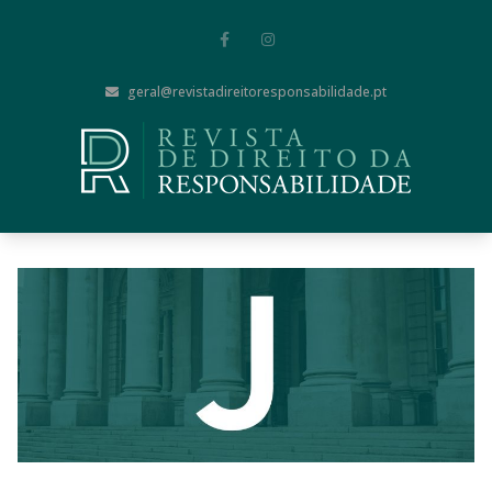
geral@revistadireitoresponsabilidade.pt