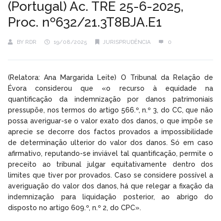
(Portugal) Ac. TRE 25-6-2025,
Proc. nº632/21.3T8BJA.E1
BY
RDR
19/08/2025
JURISPRUDÊNCIA
0
(Relatora: Ana Margarida Leite) O Tribunal da Relação de
Évora considerou que «o recurso à equidade na
quantificação da indemnização por danos patrimoniais
pressupõe, nos termos do artigo 566.º, n.º 3, do CC, que não
possa averiguar-se o valor exato dos danos, o que impõe se
aprecie se decorre dos factos provados a impossibilidade
de determinação ulterior do valor dos danos. Só em caso
afirmativo, reputando-se inviável tal quantificação, permite o
preceito ao tribunal julgar equitativamente dentro dos
limites que tiver por provados. Caso se considere possível a
averiguação do valor dos danos, há que relegar a fixação da
indemnização para liquidação posterior, ao abrigo do
disposto no artigo 609.º, n.º 2, do CPC».