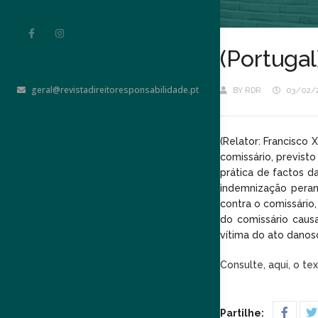
(Portugal
geral@revistadireitoresponsabilidade.pt
BY
RDR
03/02/
(Relator: Francisco
comissário, previsto
prática de factos d
indemnização peran
contra o comissário,
do comissário caus
vítima do ato danos
Consulte, aqui, o te
Partilhe: