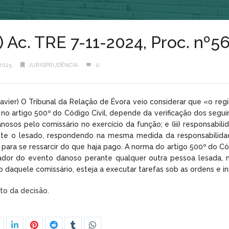
) Ac. TRE 7-11-2024, Proc. nº
2025
JURISPRUDÊNCIA
0
 Xavier) O Tribunal da Relação de Évora veio considerar que «o r
 no artigo 500º do Código Civil, depende da verificação dos seguin
anosos pelo comissário no exercício da função; e (iii) responsab
te o lesado, respondendo na mesma medida da responsabilidade
 para se ressarcir do que haja pago. A norma do artigo 500º do Có
ador do evento danoso perante qualquer outra pessoa lesada, n
o daquele comissário, esteja a executar tarefas sob as ordens e
xto da decisão.