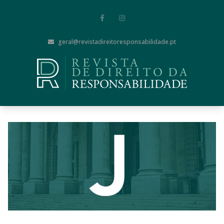
geral@revistadireitoresponsabilidade.pt