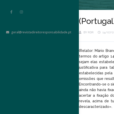
(Portuga
geral@revistadireitoresponsabilidade.pt
BY
RDR
14/07/
(Relator: Mário Bra
termos do artigo 14
sejam elas estabele
justificativa para 
estabelecidas pela 
omissões que result
Encontrando-se o si
ainda não havia fix
acertar a fixação 
revela, acima de t
descaracterizado».