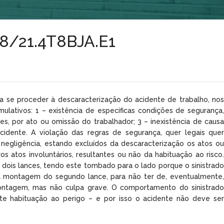
68/21.4T8BJA.E1
ra se proceder à descaracterização do acidente de trabalho, nos
umulativos: 1 – existência de específicas condições de segurança,
es, por ato ou omissão do trabalhador; 3 – inexistência de causa
acidente. A violação das regras de segurança, quer legais quer
negligência, estando excluídos da descaracterização os atos ou
s atos involuntários, resultantes ou não da habituação ao risco.
dois lances, tendo este tombado para o lado porque o sinistrado
l da montagem do segundo lance, para não ter de, eventualmente,
montagem, mas não culpa grave. O comportamento do sinistrado
nte habituação ao perigo – e por isso o acidente não deve ser