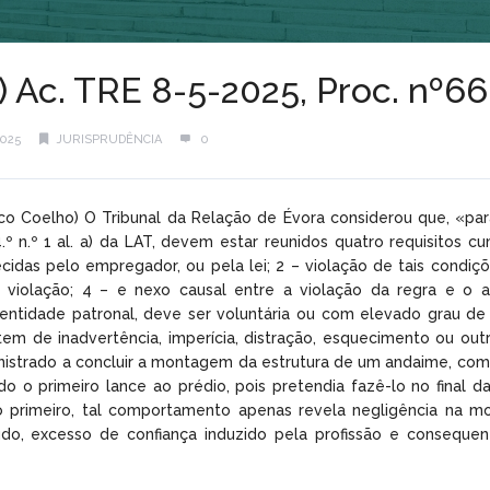
l) Ac. TRE 8-5-2025, Proc. nº6
2025
JURISPRUDÊNCIA
0
nco Coelho) O Tribunal da Relação de Évora considerou que, «pa
.º n.º 1 al. a) da LAT, devem estar reunidos quatro requisitos c
cidas pelo empregador, ou pela lei; 2 – violação de tais condiçõ
tal violação; 4 – e nexo causal entre a violação da regra e o 
entidade patronal, deve ser voluntária ou com elevado grau de 
em de inadvertência, imperícia, distração, esquecimento ou outro
nistrado a concluir a montagem da estrutura de um andaime, com 
ado o primeiro lance ao prédio, pois pretendia fazê-lo no fina
do primeiro, tal comportamento apenas revela negligência na 
udo, excesso de confiança induzido pela profissão e conseque