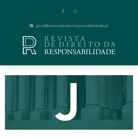
geral@revistadireitoresponsabilidade.pt