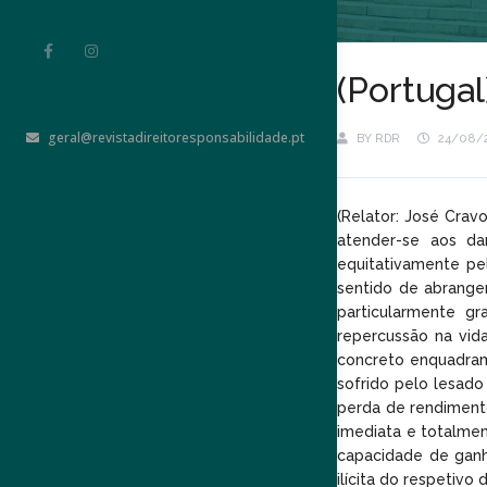
(Portuga
geral@revistadireitoresponsabilidade.pt
BY
RDR
24/08/
(Relator: José Crav
atender-se aos da
equitativamente pe
sentido de abranger
particularmente gr
repercussão na vid
concreto enquadram
sofrido pelo lesad
perda de rendiment
imediata e totalmen
capacidade de ganh
ilícita do respetivo