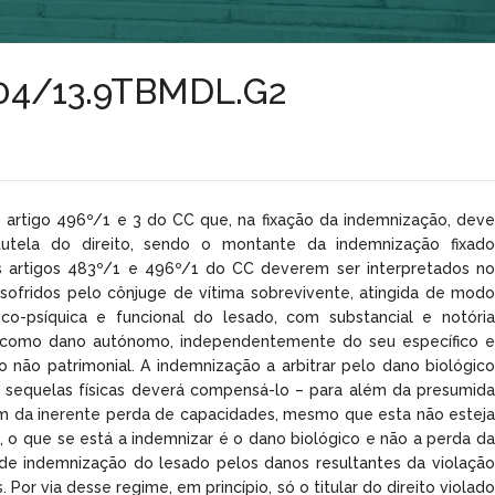
º404/13.9TBMDL.G2
 artigo 496º/1 e 3 do CC que, na fixação da indemnização, deve
utela do direito, sendo o montante da indemnização fixado
dos artigos 483º/1 e 496º/1 do CC deverem ser interpretados no
 sofridos pelo cônjuge de vítima sobrevivente, atingida de modo
co-psíquica e funcional do lesado, com substancial e notória
el, como dano autónomo, independentemente do seu específico e
não patrimonial. A indemnização a arbitrar pelo dano biológico
s sequelas físicas deverá compensá-lo – para além da presumida
m da inerente perda de capacidades, mesmo que esta não esteja
o, o que se está a indemnizar é o dano biológico e não a perda da
de indemnização do lesado pelos danos resultantes da violação
. Por via desse regime, em princípio, só o titular do direito violado