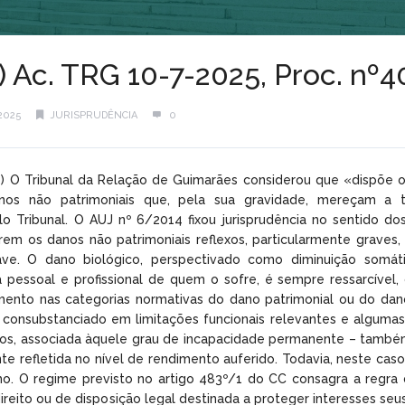
l) Ac. TRG 10-7-2025, Proc. n
2025
JURISPRUDÊNCIA
0
o) O Tribunal da Relação de Guimarães considerou que «dispõe o
nos não patrimoniais que, pela sua gravidade, mereçam a t
lo Tribunal. O AUJ nº 6/2014 fixou jurisprudência no sentido 
em os danos não patrimoniais reflexos, particularmente graves,
ave. O dano biológico, perspectivado como diminuição somáti
a pessoal e profissional de quem o sofre, é sempre ressarcív
ento nas categorias normativas do dano patrimonial ou do dano 
o consubstanciado em limitações funcionais relevantes e alguma
os, associada àquele grau de incapacidade permanente – també
te refletida no nível de rendimento auferido. Todavia, neste cas
o. O regime previsto no artigo 483º/1 do CC consagra a regra 
 direito ou de disposição legal destinada a proteger interesses seus