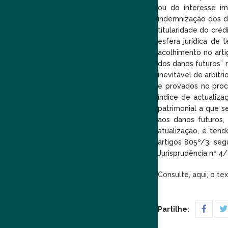
ou do interesse im
indemnização dos da
titularidade do cré
esfera jurídica de 
acolhimento no art
dos danos futuros” 
inevitável de arbít
e provados no proc
índice de actualiz
patrimonial a que s
aos danos futuros,
atualização, e tend
artigos 805º/3, se
Jurisprudência nº 4
Consulte, aqui, o te
Partilhe: