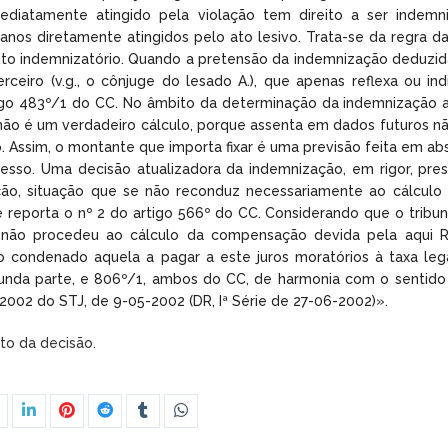
ediatamente atingido pela violação tem direito a ser indemn
nos diretamente atingidos pelo ato lesivo. Trata-se da regra da c
dito indemnizatório. Quando a pretensão da indemnização deduzida
terceiro (v.g., o cônjuge do lesado A.), que apenas reflexa ou i
igo 483º/1 do CC. No âmbito da determinação da indemnização a
não é um verdadeiro cálculo, porque assenta em dados futuros n
rio. Assim, o montante que importa fixar é uma previsão feita em 
esso. Uma decisão atualizadora da indemnização, em rigor, pre
ação, situação que se não reconduz necessariamente ao cálculo
e reporta o nº 2 do artigo 566º do CC. Considerando que o tribun
 não procedeu ao cálculo da compensação devida pela aqui R
o condenado aquela a pagar a este juros moratórios à taxa lega
gunda parte, e 806º/1, ambos do CC, de harmonia com o sentido 
/2002 do STJ, de 9-05-2002 (DR, Iª Série de 27-06-2002)».
xto da decisão.