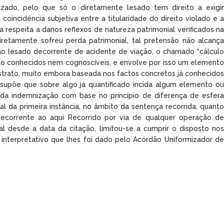
izado, pelo que só o diretamente lesado tem direito a exigir
oincidência subjetiva entre a titularidade do direito violado e a
 respeita a danos reflexos de natureza patrimonial verificados na
ndiretamente sofreu perda patrimonial, tal pretensão não alcança
o lesado decorrente de acidente de viação, o chamado “cálculo
ão conhecidos nem cognoscíveis, e envolve por isso um elemento
abstrato, muito embora baseada nos factos concretos já conhecidos
ssupõe que sobre algo já quantificado incida algum elemento ou
 da indemnização com base no princípio de diferença de esfera
al da primeira instância, no âmbito da sentença recorrida, quanto
ecorrente ao aqui Recorrido por via de qualquer operação de
l desde a data da citação, limitou-se a cumprir o disposto nos
interpretativo que lhes foi dado pelo Acórdão Uniformizador de