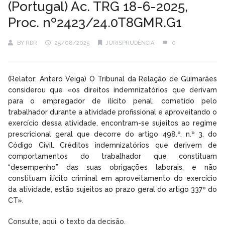
(Portugal) Ac. TRG 18-6-2025,
Proc. nº2423/24.0T8GMR.G1
BY
RDR
25/08/2025
JURISPRUDÊNCIA
0
(Relator: Antero Veiga) O Tribunal da Relação de Guimarães
considerou que «os direitos indemnizatórios que derivam
para o empregador de ilícito penal, cometido pelo
trabalhador durante a atividade profissional e aproveitando o
exercício dessa atividade, encontram-se sujeitos ao regime
prescricional geral que decorre do artigo 498.º, n.º 3, do
Código Civil. Créditos indemnizatórios que derivem de
comportamentos do trabalhador que constituam
“desempenho” das suas obrigações laborais, e não
constituam ilícito criminal em aproveitamento do exercício
da atividade, estão sujeitos ao prazo geral do artigo 337º do
CT».
Consulte, aqui, o texto da decisão.