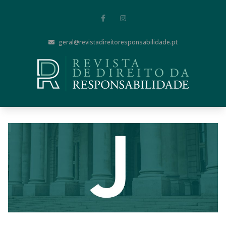
geral@revistadireitoresponsabilidade.pt