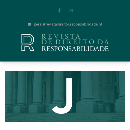
geral@revistadireitoresponsabilidade.pt