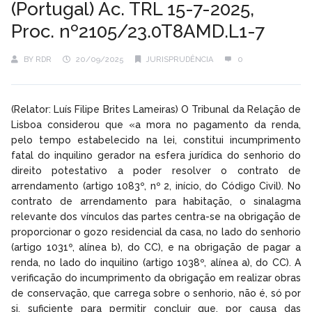
(Portugal) Ac. TRL 15-7-2025,
Proc. nº2105/23.0T8AMD.L1-7
BY
RDR
20/09/2025
JURISPRUDÊNCIA
0
(Relator: Luís Filipe Brites Lameiras) O Tribunal da Relação de
Lisboa considerou que «a mora no pagamento da renda,
pelo tempo estabelecido na lei, constitui incumprimento
fatal do inquilino gerador na esfera jurídica do senhorio do
direito potestativo a poder resolver o contrato de
arrendamento (artigo 1083º, nº 2, início, do Código Civil). No
contrato de arrendamento para habitação, o sinalagma
relevante dos vínculos das partes centra-se na obrigação de
proporcionar o gozo residencial da casa, no lado do senhorio
(artigo 1031º, alínea b), do CC), e na obrigação de pagar a
renda, no lado do inquilino (artigo 1038º, alínea a), do CC). A
verificação do incumprimento da obrigação em realizar obras
de conservação, que carrega sobre o senhorio, não é, só por
si, suficiente para permitir concluir que, por causa das