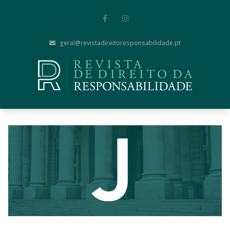
geral@revistadireitoresponsabilidade.pt