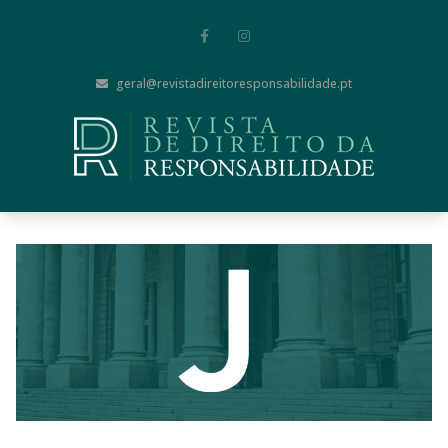
geral@revistadireitoresponsabilidade.pt