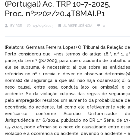
(Portugal) Ac. TRP 10-7-2025,
Proc. nº2202/20.4T8MAI.P1
BY
RDR
03/09/2025
JURISPRUDÊNCIA
0
(Relatora: Germana Ferreira Lopes) O Tribunal da Relação de
Porto considerou que, «nos termos do artigo 18.º, n.º 1, 2ª
parte, da Lei n.º 98/2009, para que o acidente de trabalho a
ele se subsuma, é necessário: a) que sobre as entidades
referidas no nº 1 recaia o dever de observar determina(s)
norma(s) de segurança e que a(s) não haja observado; b) o
nexo causal entre essa conduta (ato ou omissão) e o
acidente. Se da violação culposa das regras de segurança
pelo empregador resultou um aumento da probabilidade de
ocorrência do acidente, tal como ele efetivamente veio a
verificar-se, conforme Acórdão Uniformizador de
Jurisprudência n.º 6/2024, publicado no DR 1.ª Série, de 13-
05-2024, pode afirmar-se o nexo de causalidade entre essa
violação e a ocorrência do acidente, devendo o acidente – e