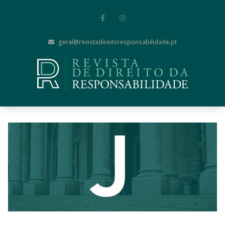
geral@revistadireitoresponsabilidade.pt