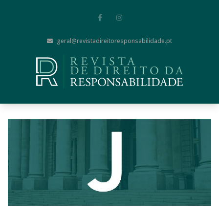
geral@revistadireitoresponsabilidade.pt