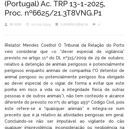
(Portugal) Ac. TRP 13-1-2025,
Proc. nº6625/21.3T8VNG.P1
BY
RDR
10/02/2025
JURISPRUDÊNCIA
0
(Relator: Mendes Coelho) O Tribunal da Relação do Porto
veio considerar que «o “dever especial de vigilância”
previsto no artigo 11º do DL nº315/2009 de 29 de outubro,
relativo à detenção de animais perigosos e potencialmente
perigosos enquanto animais de companhia (“O detentor de
animal perigoso ou potencialmente perigoso fica obrigado
ao dever especial de o vigiar, de forma a evitar que este
ponha em risco a vida ou a integridade física de outras
pessoas e de outros animais”), não tem conteúdo e alcance
diferente do previsto no nº1 do artigo 493º Código Civil, pois
este refere-se a “quaisquer animais” e integra-se num
preceito que é já relativo às atividades perigosas em geral.
Concluindo-se não ser imputável ao vigilante do cão
qualquer imprevidência, inconsideração ou negligência na