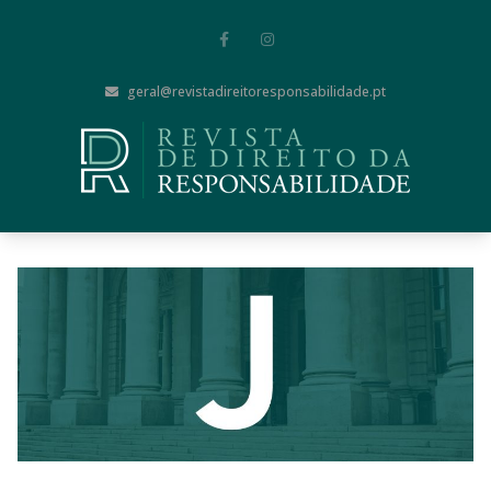
geral@revistadireitoresponsabilidade.pt