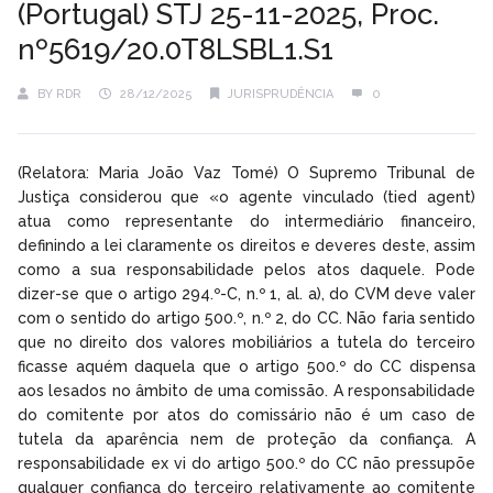
(Portugal) STJ 25-11-2025, Proc.
nº5619/20.0T8LSBL1.S1
BY
RDR
28/12/2025
JURISPRUDÊNCIA
0
(Relatora: Maria João Vaz Tomé) O Supremo Tribunal de
Justiça considerou que «o agente vinculado (tied agent)
atua como representante do intermediário financeiro,
definindo a lei claramente os direitos e deveres deste, assim
como a sua responsabilidade pelos atos daquele. Pode
dizer-se que o artigo 294.º-C, n.º 1, al. a), do CVM deve valer
com o sentido do artigo 500.º, n.º 2, do CC. Não faria sentido
que no direito dos valores mobiliários a tutela do terceiro
ficasse aquém daquela que o artigo 500.º do CC dispensa
aos lesados no âmbito de uma comissão. A responsabilidade
do comitente por atos do comissário não é um caso de
tutela da aparência nem de proteção da confiança. A
responsabilidade ex vi do artigo 500.º do CC não pressupõe
qualquer confiança do terceiro relativamente ao comitente