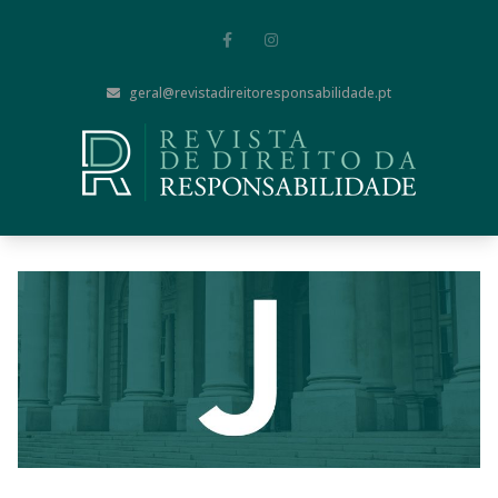
geral@revistadireitoresponsabilidade.pt