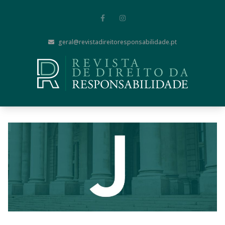
geral@revistadireitoresponsabilidade.pt