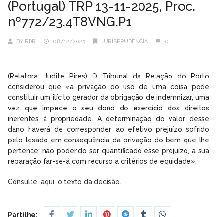
(Portugal) TRP 13-11-2025, Proc.
nº772/23.4T8VNG.P1
BY
RDR
08/12/2025
JURISPRUDÊNCIA
0
(Relatora: Judite Pires) O Tribunal da Relação do Porto
considerou que «a privação do uso de uma coisa pode
constituir um ilícito gerador da obrigação de indemnizar, uma
vez que impede o seu dono do exercício dos direitos
inerentes à propriedade. A determinação do valor desse
dano haverá de corresponder ao efetivo prejuízo sofrido
pelo lesado em consequência da privação do bem que lhe
pertence; não podendo ser quantificado esse prejuízo, a sua
reparação far-se-á com recurso a critérios de equidade».
Consulte, aqui, o texto da decisão.
Partilhe: